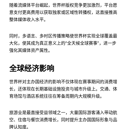
随着流媒体平台崛起，世界杯版权竞争更加激烈，平台愿
意支付更高费用以获取独家或区域性转播权，这直接推高
整体媒体收入水平。
同时，多语言、多时区传播策略使世界杯实现全球覆盖最
大化，使其成为真正意义上的“全天候全球赛事”，进一步
强化其媒体资产属性。
全球经济影响
世界杯对主办国经济的影响不仅体现在赛事期间的消费增
长，还体现在长期基础设施投资与城市升级上。交通、体
育场馆与酒店系统往往在筹备周期内大规模升级。
旅游业是最直接受益领域之一，大量国际游客涌入带动航
空、住宿与餐饮消费增长，同时提升主办国国际形象与品
牌认知度。