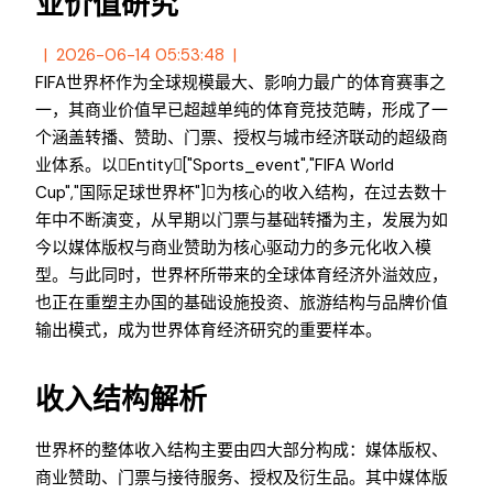
业价值研究
2026-06-14 05:53:48
FIFA世界杯作为全球规模最大、影响力最广的体育赛事之
一，其商业价值早已超越单纯的体育竞技范畴，形成了一
个涵盖转播、赞助、门票、授权与城市经济联动的超级商
业体系。以entity["sports_event","FIFA World
Cup","国际足球世界杯"]为核心的收入结构，在过去数十
年中不断演变，从早期以门票与基础转播为主，发展为如
今以媒体版权与商业赞助为核心驱动力的多元化收入模
型。与此同时，世界杯所带来的全球体育经济外溢效应，
也正在重塑主办国的基础设施投资、旅游结构与品牌价值
输出模式，成为世界体育经济研究的重要样本。
收入结构解析
世界杯的整体收入结构主要由四大部分构成：媒体版权、
商业赞助、门票与接待服务、授权及衍生品。其中媒体版