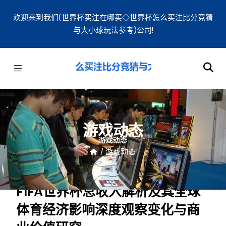
欢迎来到我们(世界杯买注在哪买◇世界杯怎么买注比分竞猜
与大小球玩法参考)公司!
游戏动态
/
游戏动态
FIFA世界杯总收入解析及其全球
体育经济影响深度观察变化与商