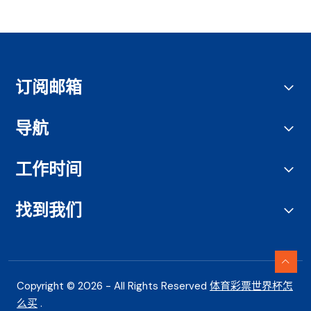
订阅邮箱
导航
工作时间
找到我们
Copyright © 2026 - All Rights Reserved
体育彩票世界杯怎
么买
.