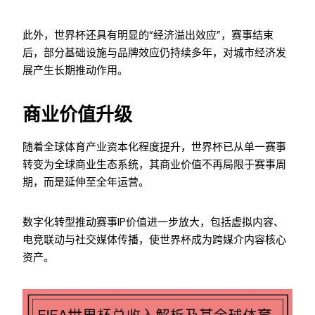
此外，世界杯还具有明显的“经济溢出效应”，赛事结束
后，部分基础设施与品牌效应仍持续多年，对城市经济发
展产生长期推动作用。
商业价值升级
随着全球体育产业资本化程度提升，世界杯已从单一赛事
转变为全球商业生态系统，其商业价值不再局限于赛事周
期，而是延伸至全年运营。
数字化转型推动赛事IP价值进一步放大，包括虚拟内容、
电竞联动与社交媒体传播，使世界杯成为跨媒介内容核心
资产。