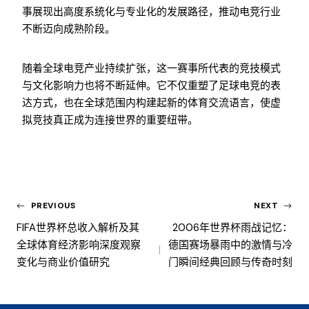
事展现出高度系统化与专业化的发展路径，推动电竞行业
不断迈向成熟阶段。
随着全球电竞产业持续扩张，这一赛事所代表的竞技模式
与文化影响力也将不断延伸。它不仅重塑了足球电竞的表
达方式，也在全球范围内构建起新的体育交流语言，使虚
拟竞技真正成为连接世界的重要纽带。
PREVIOUS
NEXT
FIFA世界杯总收入解析及其
2006年世界杯雨战记忆：
全球体育经济影响深度观察
德国赛场暴雨中的激情与冷
变化与商业价值研究
门瞬间经典回顾与传奇时刻