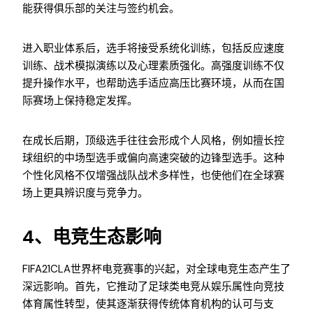
能获得俱乐部的关注与签约机会。
进入职业体系后，选手将接受系统化训练，包括反应速度
训练、战术模拟演练以及心理素质强化。高强度训练不仅
提升操作水平，也帮助选手适应高压比赛环境，从而在国
际赛场上保持稳定发挥。
在成长后期，顶级选手往往会形成个人风格，例如擅长控
球组织的中场型选手或偏向高速突破的边锋型选手。这种
个性化风格不仅增强战队战术多样性，也使他们在全球赛
场上更具辨识度与竞争力。
4、电竞生态影响
FIFA21CLA世界杯电竞赛事的兴起，对全球电竞生态产生了
深远影响。首先，它推动了足球类电竞从娱乐属性向竞技
体育属性转型，使其逐渐获得传统体育机构的认可与支