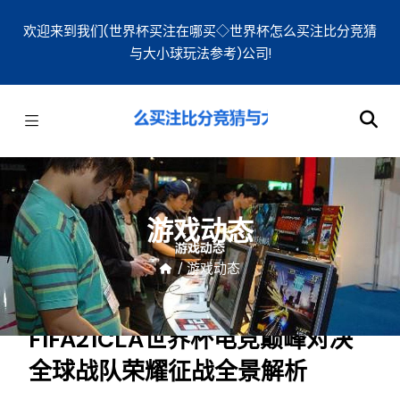
欢迎来到我们(世界杯买注在哪买◇世界杯怎么买注比分竞猜
与大小球玩法参考)公司!
游戏动态
/
游戏动态
FIFA21CLA世界杯电竞巅峰对决
全球战队荣耀征战全景解析