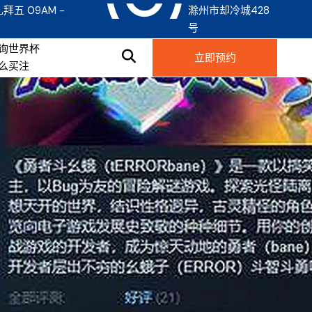
礼拜五 09AM -
滁州市却冷城428
号
询世界杯
立即预约
么买注