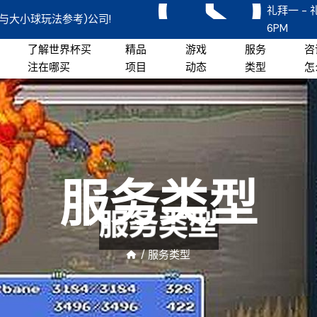
礼拜一 - 
与大小球玩法参考)公司!
6PM
了解世界杯买
精品
游戏
服务
咨
注在哪买
项目
动态
类型
怎
服务类型
/
服务类型