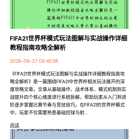
FIFA21世界杯模式玩法图解与实战操作详细
教程指南攻略全解析
2026-06-27 06:49:28
《FIFA21世界杯模式玩法图解与实战操作详细教程指南攻
略全解析》是一篇围绕FIFA21中世界杯相关玩法展开的深
度攻略文章。文章从基础操作、战术体系、模式机制到实
战提升四个核心维度进行系统拆解，帮助玩家从入门到进
阶逐步掌握比赛节奏与竞技技巧。在FIFA21的世界杯模式
中，玩家不仅需要熟悉基础控球与射...
阅读