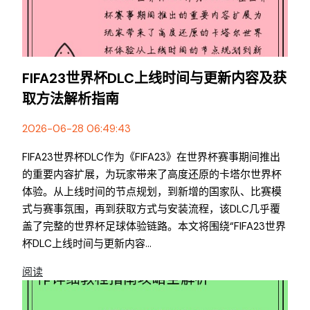
FIFA23世界杯DLC上线时间与更新内容及获
取方法解析指南
2026-06-28 06:49:43
FIFA23世界杯DLC作为《FIFA23》在世界杯赛事期间推出
的重要内容扩展，为玩家带来了高度还原的卡塔尔世界杯
体验。从上线时间的节点规划，到新增的国家队、比赛模
式与赛事氛围，再到获取方式与安装流程，该DLC几乎覆
盖了完整的世界杯足球体验链路。本文将围绕“FIFA23世界
杯DLC上线时间与更新内容...
阅读