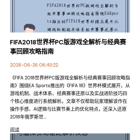
FIFA2018世界杯PC版游戏全解析与经典赛
事回顾攻略指南
2026-06-26 06:49:22
《FIFA 2018世界杯PC版游戏全解析与经典赛事回顾攻略指
南》围绕EA Sports推出的《FIFA 18》世界杯模式展开，从
游戏机制、战术体系、经典赛事还原以及实战进阶技巧四
个核心维度进行系统解析。文章不仅帮助玩家理解该作在
操作手感、AI逻辑与比赛节奏上的优化特点，还深入还原
2018年俄罗斯世...
阅读