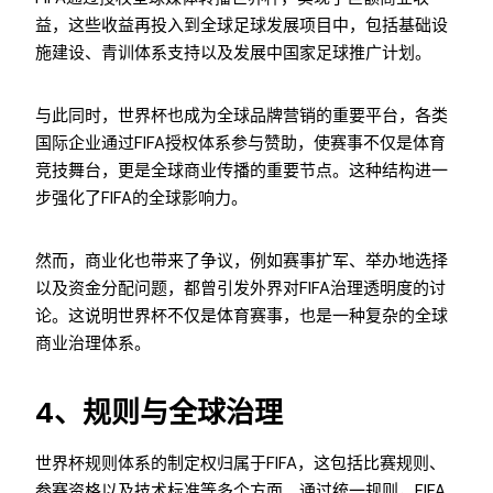
益，这些收益再投入到全球足球发展项目中，包括基础设
施建设、青训体系支持以及发展中国家足球推广计划。
与此同时，世界杯也成为全球品牌营销的重要平台，各类
国际企业通过FIFA授权体系参与赞助，使赛事不仅是体育
竞技舞台，更是全球商业传播的重要节点。这种结构进一
步强化了FIFA的全球影响力。
然而，商业化也带来了争议，例如赛事扩军、举办地选择
以及资金分配问题，都曾引发外界对FIFA治理透明度的讨
论。这说明世界杯不仅是体育赛事，也是一种复杂的全球
商业治理体系。
4、规则与全球治理
世界杯规则体系的制定权归属于FIFA，这包括比赛规则、
参赛资格以及技术标准等多个方面。通过统一规则，FIFA