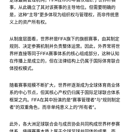
足球最高管理机构，FIFA在1930年首次组织了世界杯赛
事，从此确立了其对该赛事的主导地位。但需要明确的
是，这种“主导”更多体现为组织权与管理权，而非传统意
义上的资产所有权。
从制度层面看，世界杯是FIFA旗下的旗舰赛事，由其制定
规则、决定参赛机制并负责整体运营。因此，外界常将世
界杯直接等同于FIFA赛事体系的核心组成部分，这种认知
在传播上是成立的，但在法律结构上仍属于国际体育联合
体授权模式。
随着赛事规模不断扩大，世界杯逐渐成为全球体育商业体
系的中心节点，但其核心产权仍归属于国际足球联合体系
框架之内。FIFA在其中扮演的是“赛事管理者”与“规则制定
者”的双重角色，而非单纯意义上的“所有者”。
此外，各大洲足球联合会与成员协会共同构成世界杯参赛
体系，使得赛事本质上属于全球足球共同体的成果，而