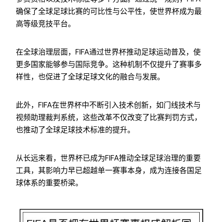
确保了全球足球比赛的可比性与公平性，使世界杯成为最
高等级竞技平台。
在全球治理层面，FIFA通过世界杯推动足球运动普及，使
更多国家能够参与国际竞争。这种机制不仅提升了赛事多
样性，也促进了全球足球文化的融合与发展。
此外，FIFA在世界杯中不断引入技术创新，如门线技术与
视频助理裁判系统，这些改革不仅改变了比赛判罚方式，
也推动了全球足球技术标准的提升。
从长远来看，世界杯已成为FIFA推动全球足球治理的重要
工具，其影响力早已超越单一赛事本身，成为连接各国足
球体系的重要桥梁。